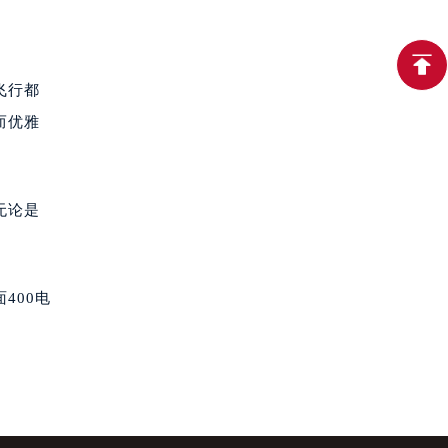
飞行都
而优雅
无论是
400电