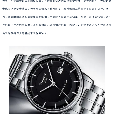
天梭，作为瑞士钟表业的佼佼者，其经典而优雅的设计深受全球消费者的喜爱。无论是男
士腕表还是女士腕表，天梭品牌都以其精准的机芯和精致的工艺赢得了良好的口碑。然
而，随着时间流逝和佩戴频率的增加，手表的外观难免会沾染上灰尘、汗液等污渍，这不
仅影响了手表的美观度，还可能对机芯造成潜在影响。因此，定期对手表进行外观清洗成
为了许多钟表爱好者的常规保养项目。