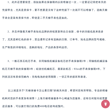
1、此外还需要留意，假如如果在保修期内以前维修过一次，一定要还记得把有关的
凭据带去，尤其是质保卡，要不然要是没有了这种凭据下一次就不可以维修了。选购天梭
手表全是装有质保卡的，即使是二手天梭手表也是如此。
2、并且伴随着天梭手表知名品牌的持续更新和自主创新，保卡的功能也愈来愈多
了。尤其是鲜红色的保卡，里边通常记录有选购的日期、订单号、知名品牌的型号规格、
生产制造的详细地址、选购的地址、产品的条形码这些。
3、一般石英石机芯手表、非同轴线机械设备机芯的手表保修期2年；同轴线机械设备
机芯天梭手表的保修期3年；硅游丝机械机芯、最新款机芯：93xx的手表保修期4年。下
列状况没有质保范畴内：充电电池的使用期限；一切正常的损坏和衰老。
以上就是关于“天梭保修卡怎么看日期”的相关内容，希望对您有所帮助。专业的维修
机构对您的手表更加有保障！上海天梭维修服务中心竭诚为您服务。还有任何疑问或需要
进店服务，可以拨打我们的免费400电话咨询或预约。