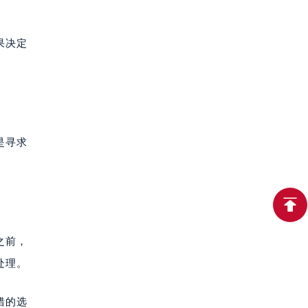
果决定
是寻求
之前，
处理。
错的选